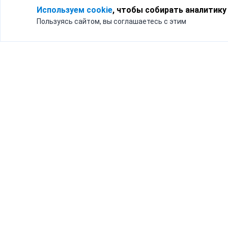
Используем cookie
, чтобы собирать аналитику
Пользуясь сайтом, вы соглашаетесь с этим
Для кого
Тарифы
Бизнесу
Доставка по России
Частным лицам
Интернет-магазинам
Доставка для бизнеса
192012, Санк
и интернет-магазинов