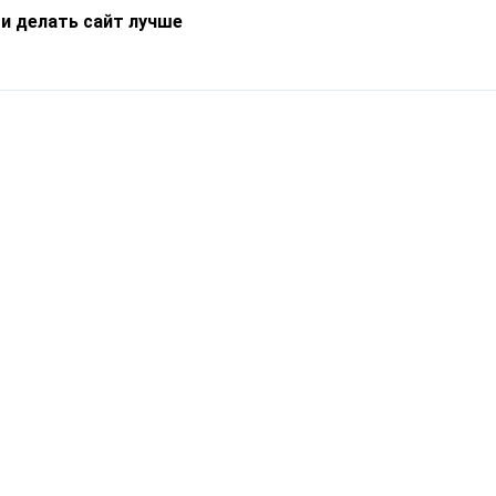
 и делать сайт лучше
Информация
О компании
Новости
Что такое Catapulto
Частые вопросы
Службы доставки
Реферальная программа
Нам доверяют
Публичная оферта
Кейсы
Политика обработки
Блог
персональных данных
Контакты
т-Петербург, пр. Обуховской Обороны, 120Б