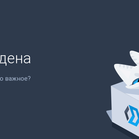
йдена
то важное?