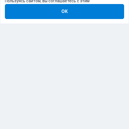
Пользуясь сайтом, вы соглашаетесь с этим
ОК
8-800-555-22-41
Демо Catapulto
Для кого
Тарифы
Информация
О компании
192012, Санкт-Петербург, пр. Обуховской Обороны, 120Б
© Catapulto 2013-
2026