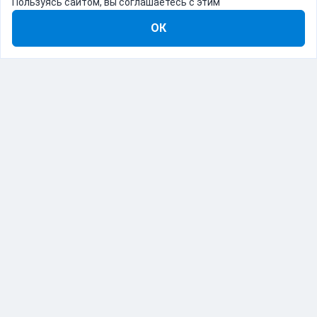
Пользуясь сайтом, вы соглашаетесь с этим
ОК
8-800-555-22-41
Демо Catapulto
Для кого
Тарифы
Информация
О компании
192012, Санкт-Петербург, пр. Обуховской Обороны, 120Б
© Catapulto 2013-
2026