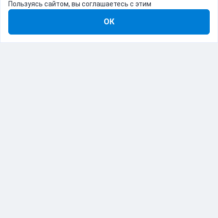
Пользуясь сайтом, вы соглашаетесь с этим
ОК
8-800-555-22-41
Демо Catapulto
Для кого
Тарифы
Информация
О компании
192012, Санкт-Петербург, пр. Обуховской Обороны, 120Б
© Catapulto 2013-
2026