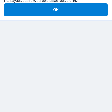
Пользуясь сайтом, вы соглашаетесь с этим
ОК
8-800-555-22-41
Демо Catapulto
Для кого
Тарифы
Информация
О компании
192012, Санкт-Петербург, пр. Обуховской Обороны, 120Б
© Catapulto 2013-
2026