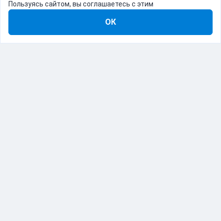
Пользуясь сайтом, вы соглашаетесь с этим
ОК
8-800-555-22-41
Демо Catapulto
Для кого
Тарифы
Информация
О компании
192012, Санкт-Петербург, пр. Обуховской Обороны, 120Б
© Catapulto 2013-
2026