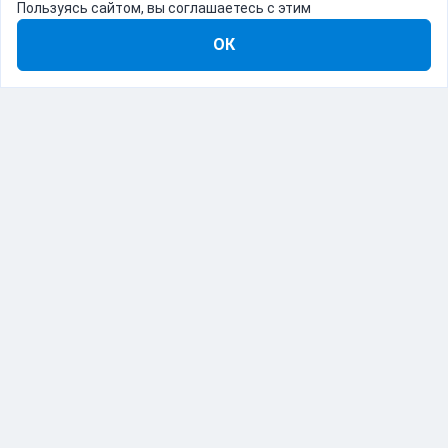
Пользуясь сайтом, вы соглашаетесь с этим
ОК
8-800-555-22-41
Демо Catapulto
Для кого
Тарифы
Информация
О компании
192012, Санкт-Петербург, пр. Обуховской Обороны, 120Б
© Catapulto 2013-
2026