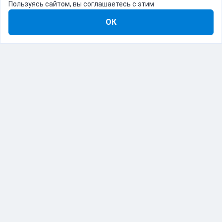
Пользуясь сайтом, вы соглашаетесь с этим
ОК
8-800-555-22-41
Демо Catapulto
Для кого
Тарифы
Информация
О компании
192012, Санкт-Петербург, пр. Обуховской Обороны, 120Б
© Catapulto 2013-
2026