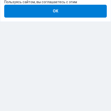
Пользуясь сайтом, вы соглашаетесь с этим
ОК
8-800-555-22-41
Демо Catapulto
Для кого
Тарифы
Информация
О компании
192012, Санкт-Петербург, пр. Обуховской Обороны, 120Б
© Catapulto 2013-
2026