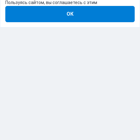
Пользуясь сайтом, вы соглашаетесь с этим
ОК
8-800-555-22-41
Демо Catapulto
Для кого
Тарифы
Информация
О компании
192012, Санкт-Петербург, пр. Обуховской Обороны, 120Б
© Catapulto 2013-
2026