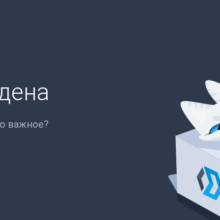
йдена
то важное?