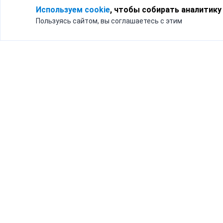
Используем cookie
, чтобы собирать аналитику
Пользуясь сайтом, вы соглашаетесь с этим
Для кого
Тарифы
Бизнесу
Доставка по России
Частным лицам
Интернет-магазинам
Доставка для бизнеса
192012, Санк
и интернет-магазинов