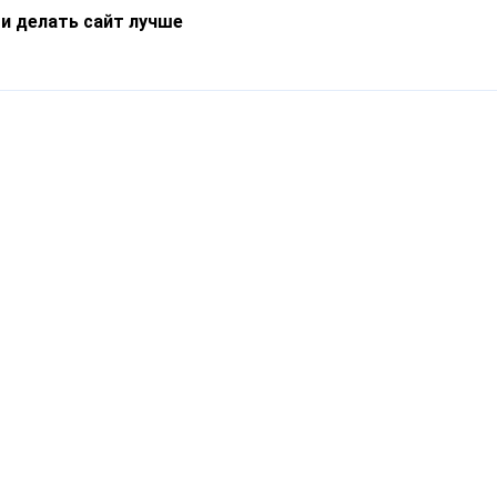
 и делать сайт лучше
Информация
О компании
Новости
Что такое Catapulto
Частые вопросы
Службы доставки
Реферальная программа
Нам доверяют
Публичная оферта
Кейсы
Политика обработки
Блог
персональных данных
Контакты
т-Петербург, пр. Обуховской Обороны, 120Б