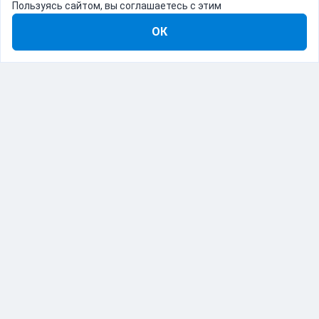
Пользуясь сайтом, вы соглашаетесь с этим
ОК
8-800-555-22-41
Демо Catapulto
Для кого
Тарифы
Информация
О компании
192012, Санкт-Петербург, пр. Обуховской Обороны, 120Б
© Catapulto 2013-
2026