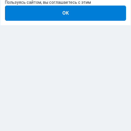
Пользуясь сайтом, вы соглашаетесь с этим
ОК
8-800-555-22-41
Демо Catapulto
Для кого
Тарифы
Информация
О компании
192012, Санкт-Петербург, пр. Обуховской Обороны, 120Б
© Catapulto 2013-
2026