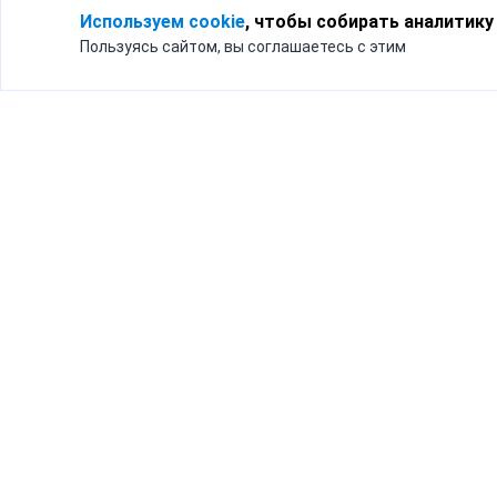
Используем cookie
, чтобы собирать аналитику
Пользуясь сайтом, вы соглашаетесь с этим
Для кого
Тарифы
Бизнесу
Доставка по России
Частным лицам
Интернет-магазинам
Доставка для бизнеса
192012, Санк
и интернет-магазинов