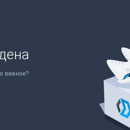
йдена
то важное?