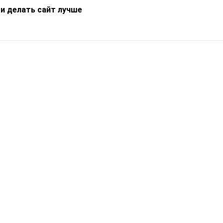
 и делать сайт лучше
Информация
О компании
Новости
Что такое Catapulto
Частые вопросы
Службы доставки
Реферальная программа
Нам доверяют
Публичная оферта
Кейсы
Политика обработки
Блог
персональных данных
Контакты
т-Петербург, пр. Обуховской Обороны, 120Б