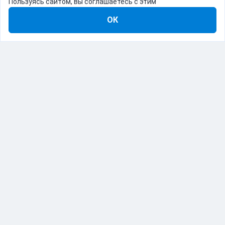
Пользуясь сайтом, вы соглашаетесь с этим
ОК
8-800-555-22-41
Демо Catapulto
Для кого
Тарифы
Информация
О компании
192012, Санкт-Петербург, пр. Обуховской Обороны, 120Б
© Catapulto 2013-
2026