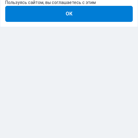
Пользуясь сайтом, вы соглашаетесь с этим
ОК
8-800-555-22-41
Демо Catapulto
Для кого
Тарифы
Информация
О компании
192012, Санкт-Петербург, пр. Обуховской Обороны, 120Б
© Catapulto 2013-
2026