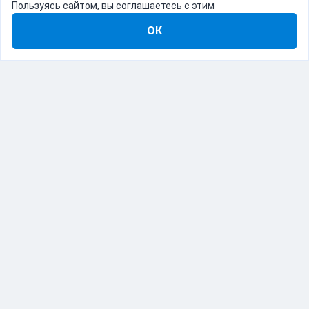
Пользуясь сайтом, вы соглашаетесь с этим
ОК
8-800-555-22-41
Демо Catapulto
Для кого
Тарифы
Информация
О компании
192012, Санкт-Петербург, пр. Обуховской Обороны, 120Б
© Catapulto 2013-
2026