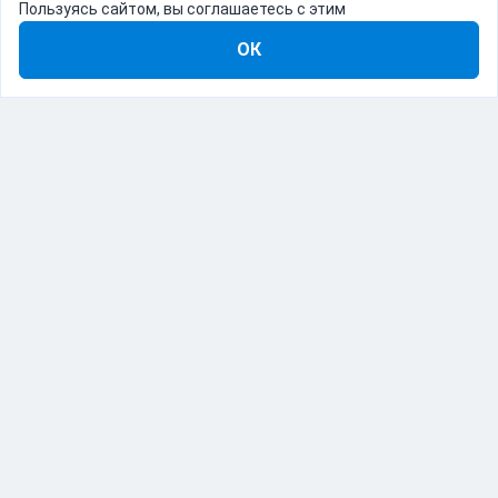
Пользуясь сайтом, вы соглашаетесь с этим
ОК
8-800-555-22-41
Демо Catapulto
Для кого
Тарифы
Информация
О компании
192012, Санкт-Петербург, пр. Обуховской Обороны, 120Б
© Catapulto 2013-
2026