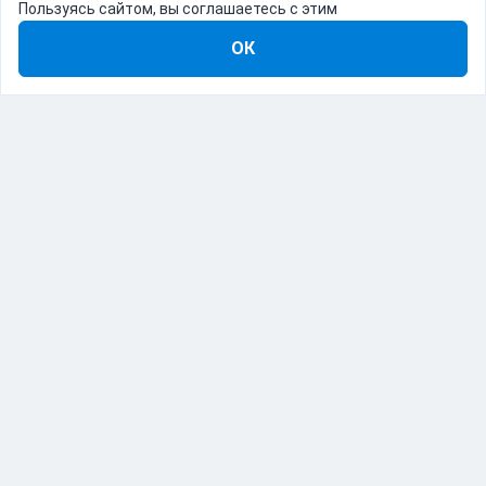
Пользуясь сайтом, вы соглашаетесь с этим
ОК
8-800-555-22-41
Демо Catapulto
Для кого
Тарифы
Информация
О компании
192012, Санкт-Петербург, пр. Обуховской Обороны, 120Б
© Catapulto 2013-
2026