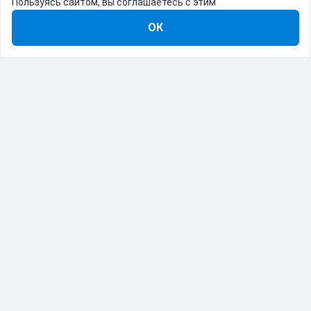
Пользуясь сайтом, вы соглашаетесь с этим
ОК
8-800-555-22-41
Демо Catapulto
Для кого
Тарифы
Информация
О компании
192012, Санкт-Петербург, пр. Обуховской Обороны, 120Б
© Catapulto 2013-
2026