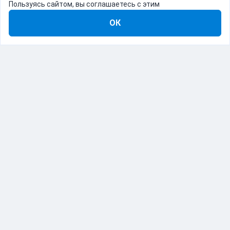
Пользуясь сайтом, вы соглашаетесь с этим
ОК
8-800-555-22-41
Демо Catapulto
Для кого
Тарифы
Информация
О компании
192012, Санкт-Петербург, пр. Обуховской Обороны, 120Б
© Catapulto 2013-
2026