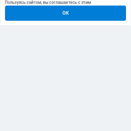
Пользуясь сайтом, вы соглашаетесь с этим
ОК
8-800-555-22-41
Демо Catapulto
Для кого
Тарифы
Информация
О компании
192012, Санкт-Петербург, пр. Обуховской Обороны, 120Б
© Catapulto 2013-
2026