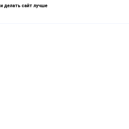
 и делать сайт лучше
Информация
О компании
Новости
Что такое Catapulto
Частые вопросы
Службы доставки
Реферальная программа
Нам доверяют
Публичная оферта
Кейсы
Политика обработки
Блог
персональных данных
Контакты
т-Петербург, пр. Обуховской Обороны, 120Б