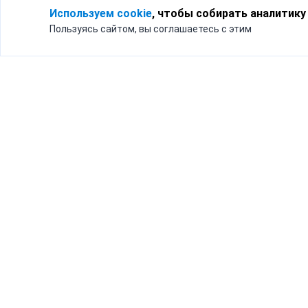
Используем cookie
, чтобы собирать аналитику
Пользуясь сайтом, вы соглашаетесь с этим
Для кого
Тарифы
Бизнесу
Доставка по России
Частным лицам
Интернет-магазинам
Доставка для бизнеса
192012, Санк
и интернет-магазинов