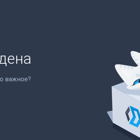
йдена
то важное?