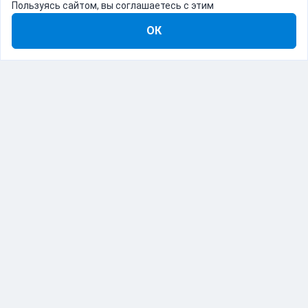
Пользуясь сайтом, вы соглашаетесь с этим
ОК
8-800-555-22-41
Демо Catapulto
Для кого
Тарифы
Информация
О компании
192012, Санкт-Петербург, пр. Обуховской Обороны, 120Б
© Catapulto 2013-
2026