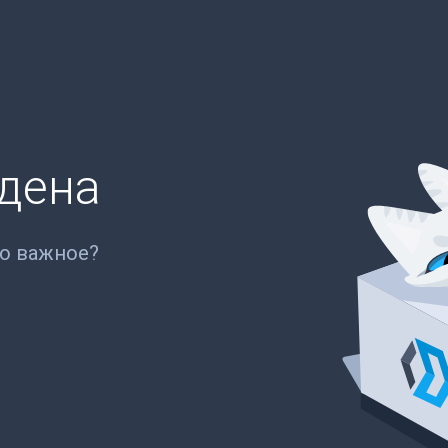
йдена
то важное?