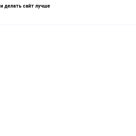
 и делать сайт лучше
Информация
О компании
Новости
Что такое Catapulto
Частые вопросы
Службы доставки
Реферальная программа
Нам доверяют
Публичная оферта
Кейсы
Политика обработки
Блог
персональных данных
Контакты
т-Петербург, пр. Обуховской Обороны, 120Б