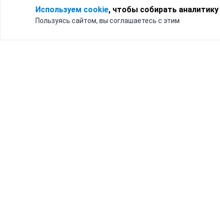
Используем cookie
, чтобы собирать аналитику
Пользуясь сайтом, вы соглашаетесь с этим
Для кого
Тарифы
Бизнесу
Доставка по России
Частным лицам
Интернет-магазинам
Доставка для бизнеса
192012, Санк
и интернет-магазинов