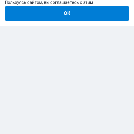
Пользуясь сайтом, вы соглашаетесь с этим
ОК
8-800-555-22-41
Демо Catapulto
Для кого
Тарифы
Информация
О компании
192012, Санкт-Петербург, пр. Обуховской Обороны, 120Б
© Catapulto 2013-
2026