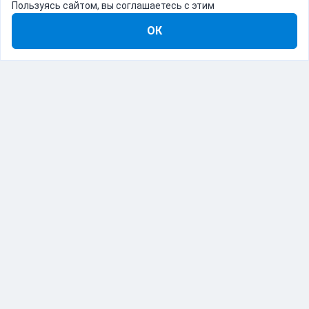
Пользуясь сайтом, вы соглашаетесь с этим
ОК
8-800-555-22-41
Демо Catapulto
Для кого
Тарифы
Информация
О компании
192012, Санкт-Петербург, пр. Обуховской Обороны, 120Б
© Catapulto 2013-
2026