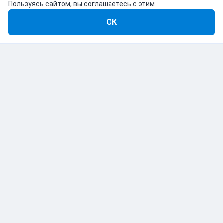
Пользуясь сайтом, вы соглашаетесь с этим
ОК
8-800-555-22-41
Демо Catapulto
Для кого
Тарифы
Информация
О компании
192012, Санкт-Петербург, пр. Обуховской Обороны, 120Б
© Catapulto 2013-
2026