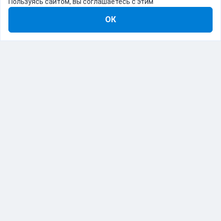
Пользуясь сайтом, вы соглашаетесь с этим
ОК
8-800-555-22-41
Демо Catapulto
Для кого
Тарифы
Информация
О компании
192012, Санкт-Петербург, пр. Обуховской Обороны, 120Б
© Catapulto 2013-
2026