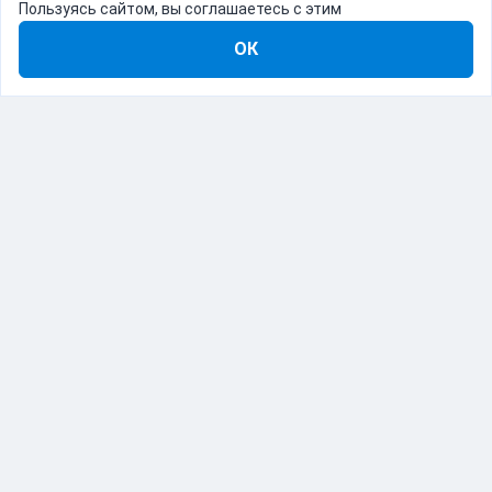
Пользуясь сайтом, вы соглашаетесь с этим
ОК
8-800-555-22-41
Демо Catapulto
Для кого
Тарифы
Информация
О компании
192012, Санкт-Петербург, пр. Обуховской Обороны, 120Б
© Catapulto 2013-
2026