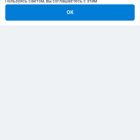
Пользуясь сайтом, вы соглашаетесь с этим
ОК
8-800-555-22-41
Демо Catapulto
Для кого
Тарифы
Информация
О компании
192012, Санкт-Петербург, пр. Обуховской Обороны, 120Б
© Catapulto 2013-
2026