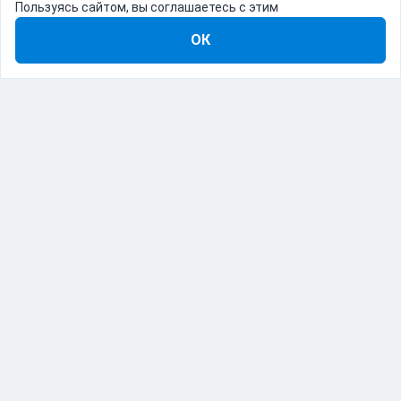
Пользуясь сайтом, вы соглашаетесь с этим
ОК
8-800-555-22-41
Демо Catapulto
Для кого
Тарифы
Информация
О компании
192012, Санкт-Петербург, пр. Обуховской Обороны, 120Б
© Catapulto 2013-
2026