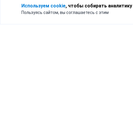
Используем cookie
, чтобы собирать аналитику
Пользуясь сайтом, вы соглашаетесь с этим
Для кого
Тарифы
Бизнесу
Доставка по России
Частным лицам
Интернет-магазинам
Доставка для бизнеса
192012, Санк
и интернет-магазинов