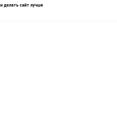
 и делать сайт лучше
Информация
О компании
Новости
Что такое Catapulto
Частые вопросы
Службы доставки
Реферальная программа
Нам доверяют
Публичная оферта
Кейсы
Политика обработки
Блог
персональных данных
Контакты
т-Петербург, пр. Обуховской Обороны, 120Б