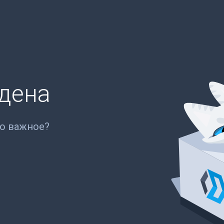
йдена
то важное?