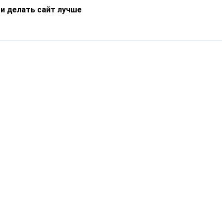
 и делать сайт лучше
Информация
О компании
Новости
Что такое Catapulto
Частые вопросы
Службы доставки
Реферальная программа
Нам доверяют
Публичная оферта
Кейсы
Политика обработки
Блог
персональных данных
Контакты
т-Петербург, пр. Обуховской Обороны, 120Б