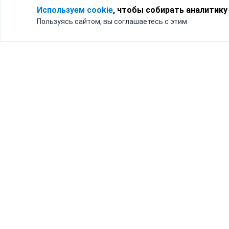
Используем cookie
, чтобы собирать аналитику
Пользуясь сайтом, вы соглашаетесь с этим
Для кого
Тарифы
Бизнесу
Доставка по России
Частным лицам
Интернет-магазинам
Доставка для бизнеса
192012, Санк
и интернет-магазинов