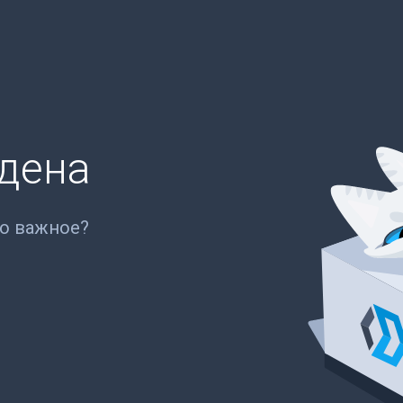
йдена
то важное?