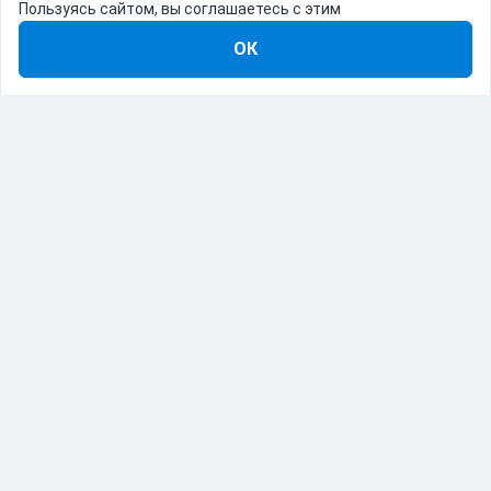
Пользуясь сайтом, вы соглашаетесь с этим
ОК
8-800-555-22-41
Демо Catapulto
Для кого
Тарифы
Информация
О компании
192012, Санкт-Петербург, пр. Обуховской Обороны, 120Б
© Catapulto 2013-
2026