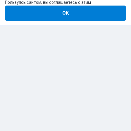
Пользуясь сайтом, вы соглашаетесь с этим
ОК
8-800-555-22-41
Демо Catapulto
Для кого
Тарифы
Информация
О компании
192012, Санкт-Петербург, пр. Обуховской Обороны, 120Б
© Catapulto 2013-
2026