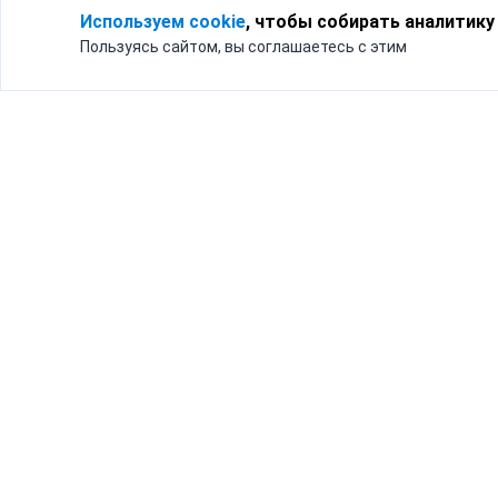
Используем cookie
, чтобы собирать аналитику
Пользуясь сайтом, вы соглашаетесь с этим
Для кого
Тарифы
Бизнесу
Доставка по России
Частным лицам
Интернет-магазинам
Доставка для бизнеса
192012, Санк
и интернет-магазинов