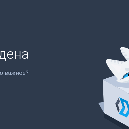
йдена
то важное?