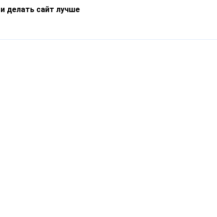
 и делать сайт лучше
Информация
О компании
Новости
Что такое Catapulto
Частые вопросы
Службы доставки
Реферальная программа
Нам доверяют
Публичная оферта
Кейсы
Политика обработки
Блог
персональных данных
Контакты
т-Петербург, пр. Обуховской Обороны, 120Б