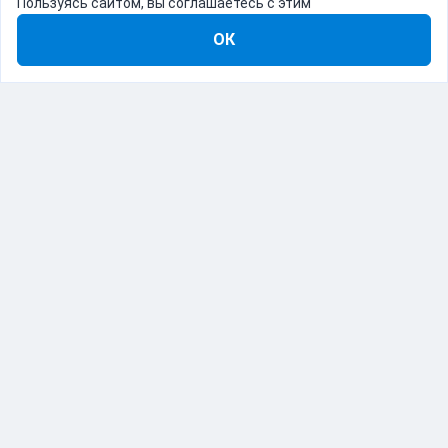
Пользуясь сайтом, вы соглашаетесь с этим
ОК
8-800-555-22-41
Демо Catapulto
Для кого
Тарифы
Информация
О компании
192012, Санкт-Петербург, пр. Обуховской Обороны, 120Б
© Catapulto 2013-
2026