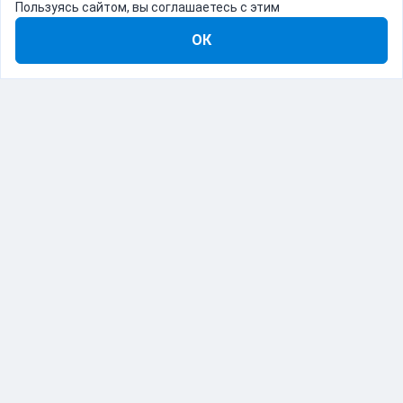
Пользуясь сайтом, вы соглашаетесь с этим
ОК
8-800-555-22-41
Демо Catapulto
Для кого
Тарифы
Информация
О компании
192012, Санкт-Петербург, пр. Обуховской Обороны, 120Б
© Catapulto 2013-
2026