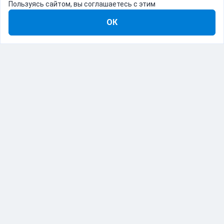
Пользуясь сайтом, вы соглашаетесь с этим
ОК
8-800-555-22-41
Демо Catapulto
Для кого
Тарифы
Информация
О компании
192012, Санкт-Петербург, пр. Обуховской Обороны, 120Б
© Catapulto 2013-
2026