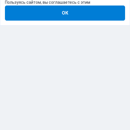
Пользуясь сайтом, вы соглашаетесь с этим
ОК
8-800-555-22-41
Демо Catapulto
Для кого
Тарифы
Информация
О компании
192012, Санкт-Петербург, пр. Обуховской Обороны, 120Б
© Catapulto 2013-
2026