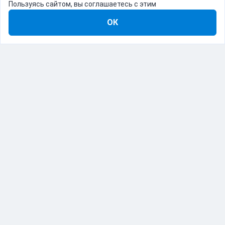
Пользуясь сайтом, вы соглашаетесь с этим
ОК
8-800-555-22-41
Демо Catapulto
Для кого
Тарифы
Информация
О компании
192012, Санкт-Петербург, пр. Обуховской Обороны, 120Б
© Catapulto 2013-
2026