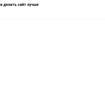
 и делать сайт лучше
Информация
О компании
Новости
Что такое Catapulto
Частые вопросы
Службы доставки
Реферальная программа
Нам доверяют
Публичная оферта
Кейсы
Политика обработки
Блог
персональных данных
Контакты
т-Петербург, пр. Обуховской Обороны, 120Б