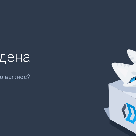
йдена
то важное?