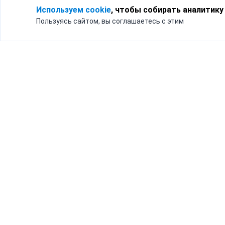
Используем cookie
, чтобы собирать аналитику
Пользуясь сайтом, вы соглашаетесь с этим
Для кого
Тарифы
Бизнесу
Доставка по России
Частным лицам
Интернет-магазинам
Доставка для бизнеса
192012, Санк
и интернет-магазинов