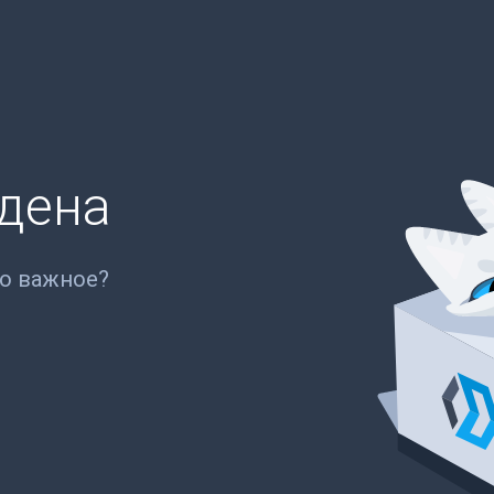
йдена
то важное?