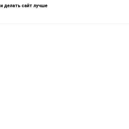
 и делать сайт лучше
Информация
О компании
Новости
Что такое Catapulto
Частые вопросы
Службы доставки
Реферальная программа
Нам доверяют
Публичная оферта
Кейсы
Политика обработки
Блог
персональных данных
Контакты
т-Петербург, пр. Обуховской Обороны, 120Б