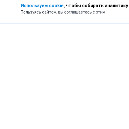
Используем cookie
, чтобы собирать аналитику
Пользуясь сайтом, вы соглашаетесь с этим
Для кого
Тарифы
Бизнесу
Доставка по России
Частным лицам
Интернет-магазинам
Доставка для бизнеса
192012, Санк
и интернет-магазинов