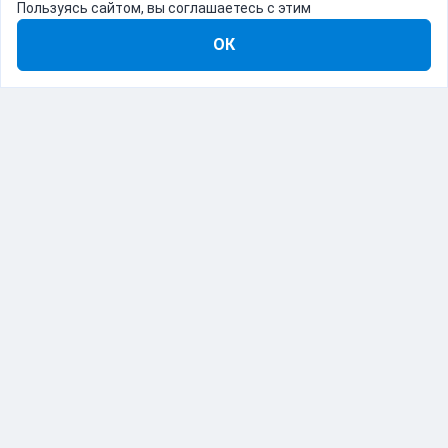
Пользуясь сайтом, вы соглашаетесь с этим
ОК
8-800-555-22-41
Демо Catapulto
Для кого
Тарифы
Информация
О компании
192012, Санкт-Петербург, пр. Обуховской Обороны, 120Б
© Catapulto 2013-
2026