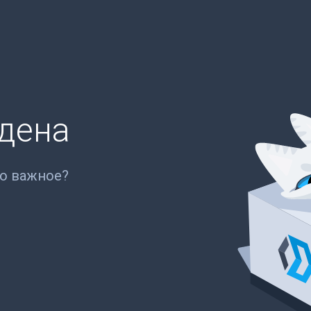
йдена
то важное?