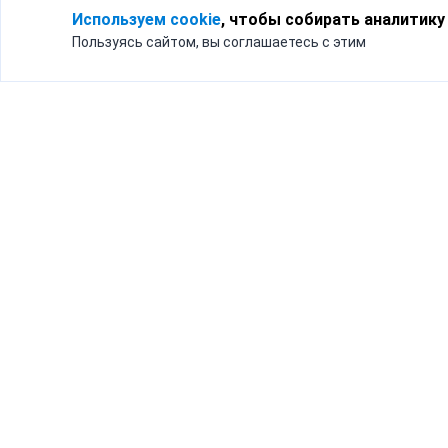
Используем cookie
, чтобы собирать аналитику
Пользуясь сайтом, вы соглашаетесь с этим
Для кого
Тарифы
Бизнесу
Доставка по России
Частным лицам
Интернет-магазинам
Доставка для бизнеса
192012, Санк
и интернет-магазинов