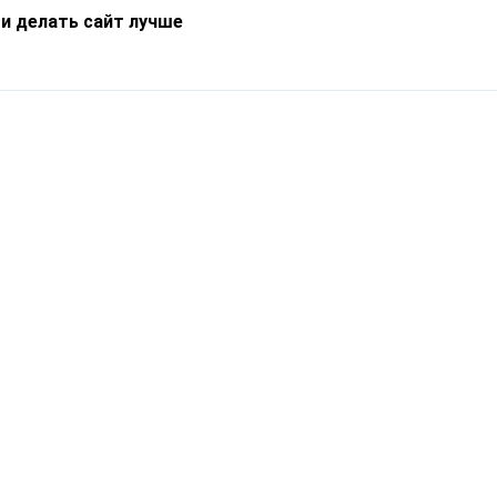
 и делать сайт лучше
Информация
О компании
Новости
Что такое Catapulto
Частые вопросы
Службы доставки
Реферальная программа
Нам доверяют
Публичная оферта
Кейсы
Политика обработки
Блог
персональных данных
Контакты
т-Петербург, пр. Обуховской Обороны, 120Б