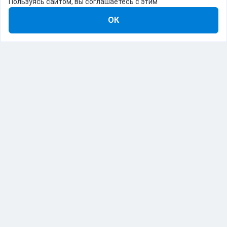
Пользуясь сайтом, вы соглашаетесь с этим
ОК
8-800-555-22-41
Демо Catapulto
Для кого
Тарифы
Информация
О компании
192012, Санкт-Петербург, пр. Обуховской Обороны, 120Б
© Catapulto 2013-
2026