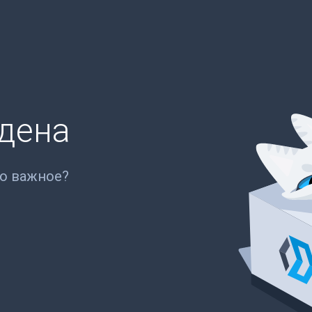
йдена
то важное?