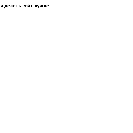
 и делать сайт лучше
Информация
О компании
Новости
Что такое Catapulto
Частые вопросы
Службы доставки
Реферальная программа
Нам доверяют
Публичная оферта
Кейсы
Политика обработки
Блог
персональных данных
Контакты
т-Петербург, пр. Обуховской Обороны, 120Б