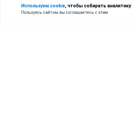
Используем cookie
, чтобы собирать аналитику
Пользуясь сайтом, вы соглашаетесь с этим
Для кого
Тарифы
Бизнесу
Доставка по России
Частным лицам
Интернет-магазинам
Доставка для бизнеса
192012, Санк
и интернет-магазинов