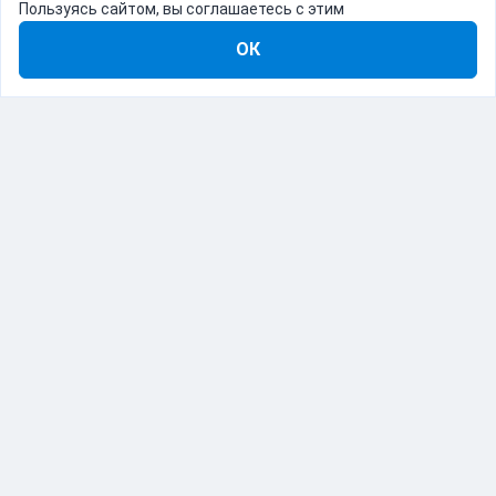
Пользуясь сайтом, вы соглашаетесь с этим
ОК
8-800-555-22-41
Демо Catapulto
Для кого
Тарифы
Информация
О компании
192012, Санкт-Петербург, пр. Обуховской Обороны, 120Б
© Catapulto 2013-
2026