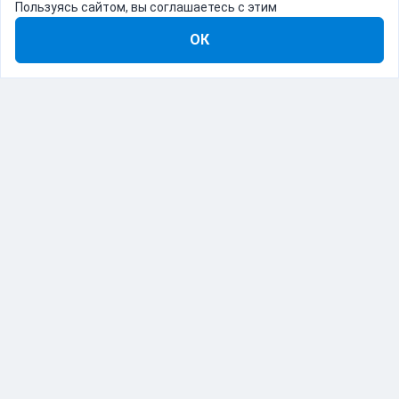
Пользуясь сайтом, вы соглашаетесь с этим
ОК
8-800-555-22-41
Демо Catapulto
Для кого
Тарифы
Информация
О компании
192012, Санкт-Петербург, пр. Обуховской Обороны, 120Б
© Catapulto 2013-
2026